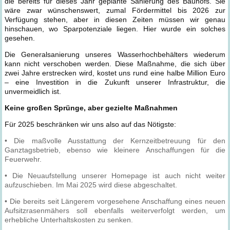
die bereits für dieses Jahr geplante Sanierung des Bauhofs. Sie
wäre zwar wünschenswert, zumal Fördermittel bis 2026 zur
Verfügung stehen, aber in diesen Zeiten müssen wir genau
hinschauen, wo Sparpotenziale liegen. Hier wurde ein solches
gesehen.
Die Generalsanierung unseres Wasserhochbehälters wiederum
kann nicht verschoben werden. Diese Maßnahme, die sich über
zwei Jahre erstrecken wird, kostet uns rund eine halbe Million Euro
– eine Investition in die Zukunft unserer Infrastruktur, die
unvermeidlich ist.
Keine großen Sprünge, aber gezielte Maßnahmen
Für 2025 beschränken wir uns also auf das Nötigste:
• Die maßvolle Ausstattung der Kernzeitbetreuung für den
Ganztagsbetrieb, ebenso wie kleinere Anschaffungen für die
Feuerwehr.
• Die Neuaufstellung unserer Homepage ist auch nicht weiter
aufzuschieben. Im Mai 2025 wird diese abgeschaltet.
• Die bereits seit Längerem vorgesehene Anschaffung eines neuen
Aufsitzrasenmähers soll ebenfalls weiterverfolgt werden, um
erhebliche Unterhaltskosten zu senken.