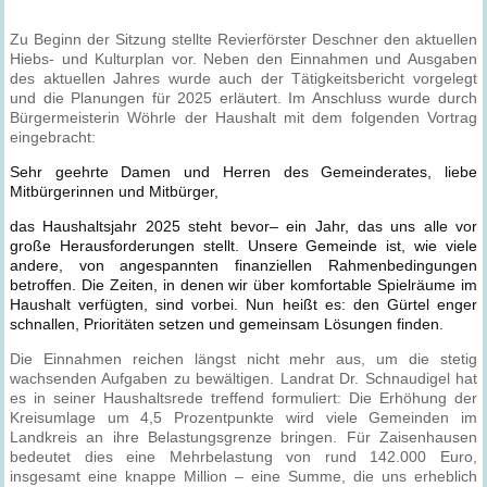
Zu Beginn der Sitzung stellte Revierförster Deschner den aktuellen
Hiebs- und Kulturplan vor. Neben den Einnahmen und Ausgaben
des aktuellen Jahres wurde auch der Tätigkeitsbericht vorgelegt
und die Planungen für 2025 erläutert. Im Anschluss wurde durch
Bürgermeisterin Wöhrle der Haushalt mit dem folgenden Vortrag
eingebracht:
Sehr geehrte Damen und Herren des Gemeinderates, liebe
Mitbürgerinnen und Mitbürger,
das Haushaltsjahr 2025 steht bevor– ein Jahr, das uns alle vor
große Herausforderungen stellt. Unsere Gemeinde ist, wie viele
andere, von angespannten finanziellen Rahmenbedingungen
betroffen. Die Zeiten, in denen wir über komfortable Spielräume im
Haushalt verfügten, sind vorbei. Nun heißt es: den Gürtel enger
schnallen, Prioritäten setzen und gemeinsam Lösungen finden.
Die Einnahmen reichen längst nicht mehr aus, um die stetig
wachsenden Aufgaben zu bewältigen. Landrat Dr. Schnaudigel hat
es in seiner Haushaltsrede treffend formuliert: Die Erhöhung der
Kreisumlage um 4,5 Prozentpunkte wird viele Gemeinden im
Landkreis an ihre Belastungsgrenze bringen. Für Zaisenhausen
bedeutet dies eine Mehrbelastung von rund 142.000 Euro,
insgesamt eine knappe Million – eine Summe, die uns erheblich