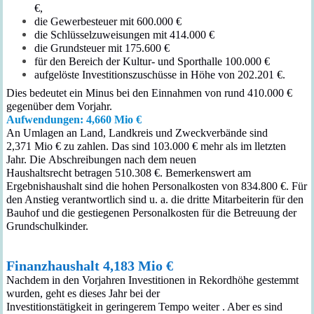
€,
die
Gewerbesteuer
mit
6
00.000 €
die
Schlüsselzuweisungen
mit
414
.000 €
die
Grundsteuer
mit 17
5
.
6
00 €
für den Bereich der Kultur- und Sporthalle 100.000 €
aufgelöste
Investitionszuschüsse
in
Höhe von
202
.
201
€.
Dies bedeutet ein Minus bei den Einnahmen von rund 410.000 €
gegenüber dem Vorjahr.
Aufwendungen: 4,
660
Mio €
An
Umlagen
an Land, Landkreis und Zweckverbände sind
2,
371
Mio € zu zahlen.
Das sind 103.000 € mehr als im lletzten
Jahr.
Die
Abschreibungen
nach dem neuen
Haushaltsrecht
betragen
510.308
€.
Bemerkenswert am
Ergebnishaushalt sind die hohen
Personalkosten
von
834.800
€.
Für
den Anstieg verantwortlich sind u. a. die
dritte Mitarbeiter
in
für den
Bauhof
und die gestiegenen Personalkosten für die Betreuung der
Grundschulkinder.
Finanzhaushalt 4,183 Mio €
Nachdem
in den
Vorjahren
Investitionen in Rekordhöhe gestemmt
wurden, geht es dieses Jahr
bei der
Investitionstätig
keit
in
geringerem
Tempo weiter
. Aber es sind