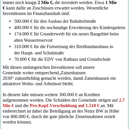
immer noch
knapp
2
Mio €,
die investiert werden.
Etwa
1 Mio
€
kann dafür an Zuschüssen erwartet werden.
Wesentliche
Investitionen im Finanzhaushalt sind:
500.000 € für den Ausbau der Bahnhofstraße
4
00.000 € für die nochmalige Erweiterung des Kindergartens
174
.000 € für Grunderwerb
für ein neues Baugebiet beim
alten Wasserreservoir
310.000 € für die
Fortsetzung des Breitbandausbaus
in
der
H
aupt- und Schulstraße
70.000 € für die EDV von Rathaus und Grundschule
Mit diesen
umfangreichen Investitionen
soll
unsere
Gemeinde
weiter
entsprechend
„Zaisenhausen
2030“
zukunftsfähig
gemacht werden
,
damit Zaisenhausen
ein
attraktiver Wohn- und Arbeitsort bleib
t.
In diesem Jahr müssen weitere 300.000 € an Krediten
aufgenommen werden.
D
ie Schulden der Gemeinde steigen
auf
2
,7
Mio €
und die
Pro
-
Kopf-Verschuldung auf
1.510 €
an.
Mit
einberechnet ist dabei die Beteiligung an der Netze BW in Höhe
von 800.000 €,
durch die gute jährliche Zinseinnahmen erzielt
werden können.