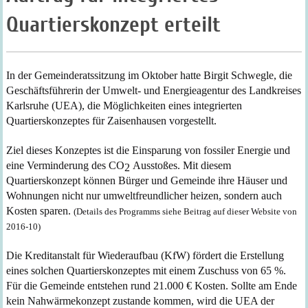
Quartierskonzept erteilt
In der Gemeinderatssitzung
im Oktober hatte
Birgit Schwegle, die
Geschäftsführerin der Umwelt- und Energieagentur des Landkreises
Karlsruhe (UEA), die Möglichkeiten eines
integrierten
Quartier
s
konzeptes für Zaisenhausen vor
gestellt
.
Ziel dieses Konzeptes ist die Einsparung von fossiler Energie und
eine Verminderung des CO
Ausstoßes.
Mit diesem
2
Quartierskonzept
können Bürger und Gemeinde ihre Häuser und
Wohnungen nicht nur umweltfreundlicher heizen, sondern auch
Kosten sparen.
(Details des Programms siehe Beitrag auf dieser Website von
2016-10)
Die Kreditanstalt für Wiederaufbau (KfW) fördert die Erstellung
eines solchen Quartierskonzeptes mit einem Zuschuss von 65 %.
Für
die Gemeinde
entstehen
rund 21.000 €
Kosten
. Sollte am Ende
kein Nahwärmekonzept zustande kommen, wird die UEA der