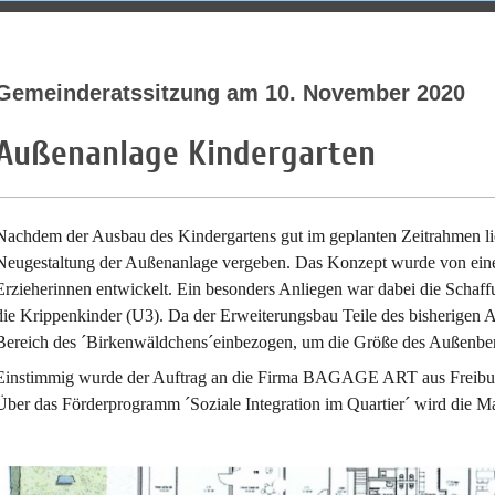
Bürgerliste Zai
Gemeinderatssitzung am 10. November 2020
Außenanlage Kindergarten
Nachdem der Ausbau des Kindergartens gut im geplanten Zeitrahmen lie
Neugestaltung der Außenanlage vergeben. Das Konzept wurde von ei
Erzieherinnen entwickelt. Ein besonders Anliegen war dabei die Schaff
die Krippenkinder (U3). Da der Erweiterungsbau Teile des bisherigen 
Bereich des ´Birkenwäldchens´einbezogen, um die Größe des Außenbere
Einstimmig wurde der Auftrag an die Firma BAGAGE ART aus Freibu
Über das Förderprogramm ´Soziale Integration im Quartier´ wird die M