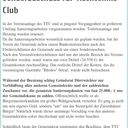
Club
In der Vereinsanlage des TTC sind in jüngster Vergangenheit in größerem
Umfang Sanierungsarbeiten vorgenommen worden: Toilettenanlage und
Heizung wurden erneuert.
Da die Sanierungsarbeiten wesentlich teurer als geplant wurden, bat der
Verein die Gemeinde neben einem Baukostenzuschuss nach den
Förderrichtlinien der Gemeinde auch um einen Sonderzuschuss.
Nach den Vereinsförderrichtlinien darf nur der ideelle Bereich des Vereins
gefördert werden, somit waren nur zwei Drittel (24.558 €) der
Gesamtkosten zuschussfähig. Das restliche Drittel der Kosten, das die
vereinseigene Gaststätte "Rhodos" betraf, wurde nicht bezuschusst.
Während der Beratung schlug Geinderat Dürrwächter zur
Verblüffung aller anderen Gemeinderäte und der zahlreichen
Zuschauer vor, die gesamten Sanierungskosten von fast 25.000,- € aus
der Gemeindekasse zu zahlen.
Offensichtlich wollte er als
Bürgermeisterkandidat ein großes Wahlgeschenk verteilen. Es ging ja nicht
um sein eigenes Geld, sondern "nur" um das Steuergeld der Zaisenhäuser
Bürger! Natürlich wurde dieser unsinnige Vorschlag von den anderen
Gemeinderäten sofort durchschaut und nicht weiter beachtet.
Schließlich fasste der Gemeinderat einstimmig den Beschluss, dem TTC