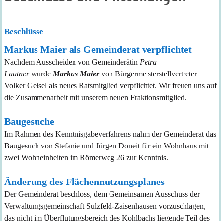
Beschlüsse
Markus Maier als Gemeinderat verpflichtet
Nach
dem Ausscheiden von Gemeinderätin
Petra
Lautner
w
ur
d
e
Markus Maier
von Bürgermeisterstellvertre
ter
Volker Geisel
als neues Ratsmitglied verpflichtet. Wir freuen uns auf
die Zusammenarbeit mit unserem neuen Fraktionsmitglied.
Baugesuche
Im Rahmen des Kenntnisgabeverfahrens nahm der Gemeinderat das
Baugesuch von Stefanie und Jürgen Doneit für ein Wohnhaus mit
zwei Wohneinheiten im Römerweg 26 zur Kenntnis.
Ä
nderung des Flächennutzungsplanes
Der Gemeinderat beschloss, dem Gemeinsamen Ausschuss der
Verwaltungsgemeinschaft Sulzfeld-Zaisenhausen vorzuschlagen,
das nicht im Überflutungsbereich des Kohlbachs liegende Teil des