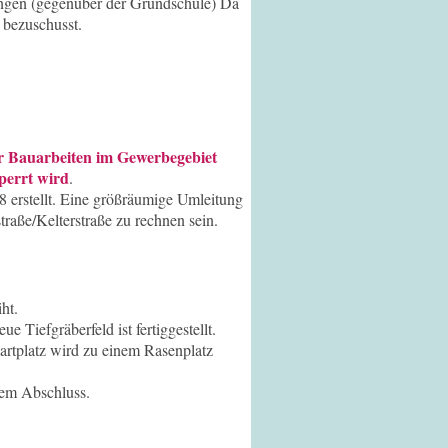
ngen (gegenüber der Grundschule) Da
 bezuschusst.
r Bauarbeiten im Gewerbegebiet
sperrt wird
.
18 erstellt. Eine größräumige Umleitung
raße/Kelterstraße zu rechnen sein.
ht.
Tiefgräberfeld ist fertiggestellt.
tplatz wird zu einem Rasenplatz
dem Abschluss.