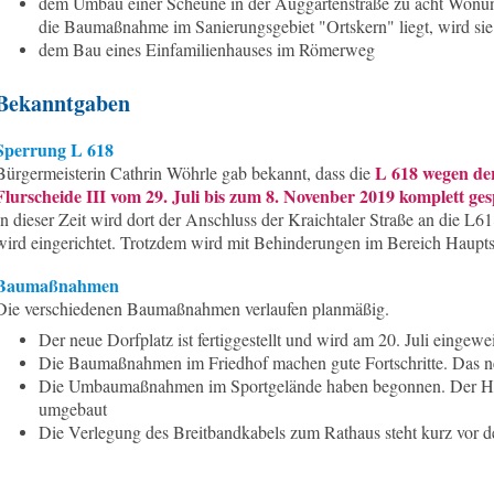
dem Umbau einer Scheune in der Auggartenstraße zu acht Wonu
die Baumaßnahme im Sanierungsgebiet "Ortskern" liegt, wird sie
dem Bau eines Einfamilienhauses im Römerweg
Bekanntgaben
Sperrung L 618
L 618 wegen de
Bürgermeisterin Cathrin Wöhrle gab bekannt, dass die
Flurscheide III vom 29. Juli bis zum 8. Novenber 2019 komplett ge
In dieser Zeit wird dort der Anschluss der Kraichtaler Straße an die L6
wird eingerichtet. Trotzdem wird mit Behinderungen im Bereich Hauptst
Baumaßnahmen
Die verschiedenen Baumaßnahmen verlaufen planmäßig.
Der neue Dorfplatz ist fertiggestellt und wird am 20. Juli eingewei
Die Baumaßnahmen im Friedhof machen gute Fortschritte. Das neue 
Die Umbaumaßnahmen im Sportgelände haben begonnen. Der Har
umgebaut
Die Verlegung des Breitbandkabels zum Rathaus steht kurz vor 