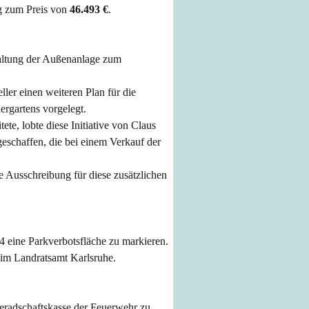
g zum Preis von
46.493 €
.
taltung der Außenanlage zum
ller einen weiteren Plan für die
ergartens vorgelegt.
ete, lobte die
se
Initiative von Claus
 geschaffen, die bei einem Verkauf der
e Ausschreibung für diese zusätzlichen
 eine Parkverbotsfläche zu markieren.
im Landratsamt Karlsruhe.
radschaftskasse der Feuerwehr zu