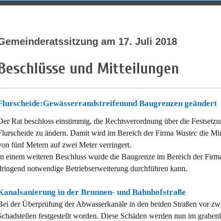
Bürgerliste Zai
Gemeinderatssitzung am 17. Juli 2018
Beschlüsse und Mitteilungen
Flurscheide:
Gewässerrandstreifen
und Baugrenzen geändert
Der Rat beschloss einstimmig, die Rechtsverordnung über die Festsetzu
Flurscheide zu ändern. Damit wird im Bereich der Firma
Wastec
die Mi
von fünf Metern auf zwei Meter verringert.
In einem weiteren Beschluss wurde die Baugrenze im Bereich der Firm
dringend notwendige Betriebserweiterung durchführen kann.
Kanalsanierung in der Brunnen- und Bahnhofstraße
Bei der Überprüfung der Abwasserkanäle in den beiden Straßen vor zw
Schadstellen festgestellt worden. Diese Schäden werden nun im grabenlo