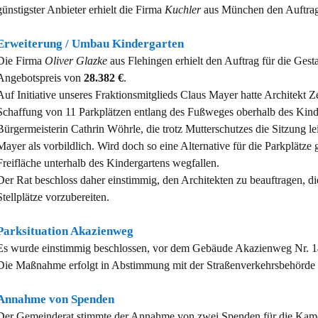
günstigster Anbieter erhielt die Firma
Kuchler
aus München den Auftra
Erweiterung / Umbau Kindergarten
Die Firma
Oliver Glazke
aus Flehingen erhielt den Auftrag für die Ges
Angebotspreis von
28.382 €
.
Auf Initiative unseres Fraktionsmitglieds Claus Mayer hatte Architekt Ze
Schaffung von 11 Parkplätzen entlang des Fußweges oberhalb des Kind
Bürgermeisterin Cathrin Wöhrle, die trotz Mutterschutzes die Sitzung leit
Mayer als vorbildlich. Wird doch so eine Alternative für die Parkplätze
Freifläche unterhalb des Kindergartens wegfallen.
Der Rat beschloss daher einstimmig, den Architekten zu beauftragen, di
Stellplätze vorzubereiten.
Parksituation Akazienweg
Es wurde einstimmig beschlossen, vor dem Gebäude Akazienweg Nr. 14
Die Maßnahme erfolgt in Abstimmung mit der Straßenverkehrsbehörde 
Annahme von Spenden
Der Gemeinderat stimmte der Annahme von zwei Spenden für die Kame